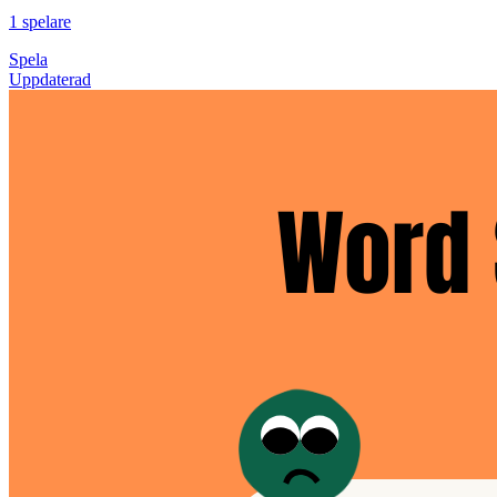
1 spelare
Spela
Uppdaterad