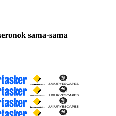
n seronok sama-sama
k