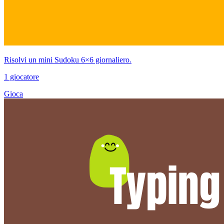
Risolvi un mini Sudoku 6×6 giornaliero.
1 giocatore
Gioca