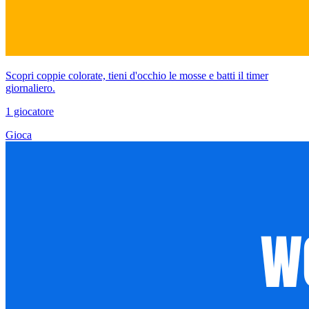
Scopri coppie colorate, tieni d'occhio le mosse e batti il timer
giornaliero.
1 giocatore
Gioca