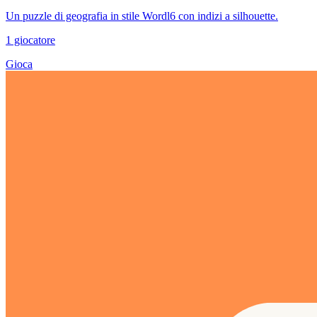
Un puzzle di geografia in stile Wordl6 con indizi a silhouette.
1 giocatore
Gioca