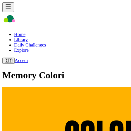
Home
Library
Daily Challenges
Explore
Accedi
🇮🇹
Memory Colori