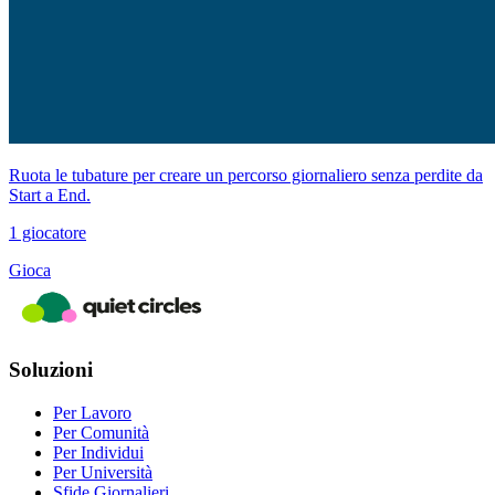
Ruota le tubature per creare un percorso giornaliero senza perdite da
Start a End.
1 giocatore
Gioca
Soluzioni
Per Lavoro
Per Comunità
Per Individui
Per Università
Sfide Giornalieri