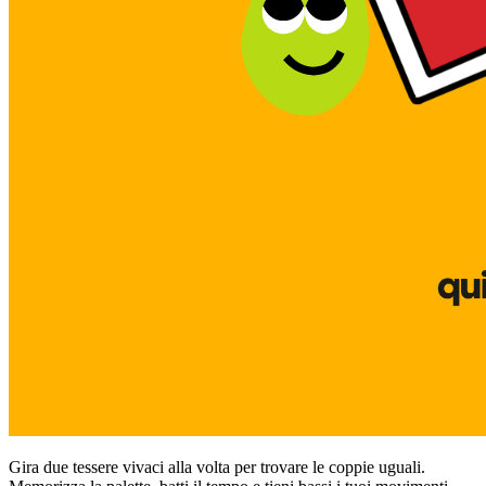
Gira due tessere vivaci alla volta per trovare le coppie uguali.