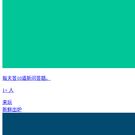
每天答10道新问答题。
1+ 人
来玩
新鲜出炉