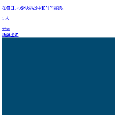
在每日3×3滑块挑战中和时间赛跑。
1 人
来玩
新鲜出炉