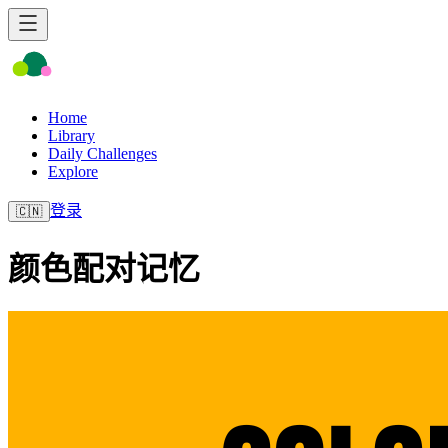
Home
Library
Daily Challenges
Explore
登录
🇨🇳
颜色配对记忆