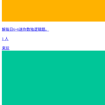
解每日6×6迷你数独逻辑题。
1 人
来玩