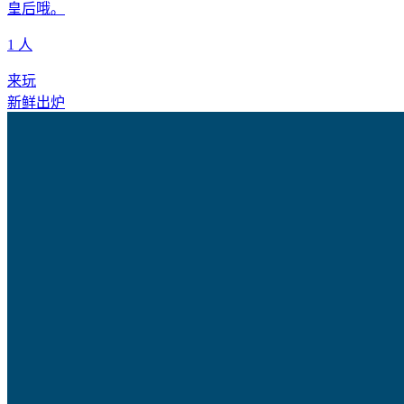
皇后哦。
1 人
来玩
新鲜出炉