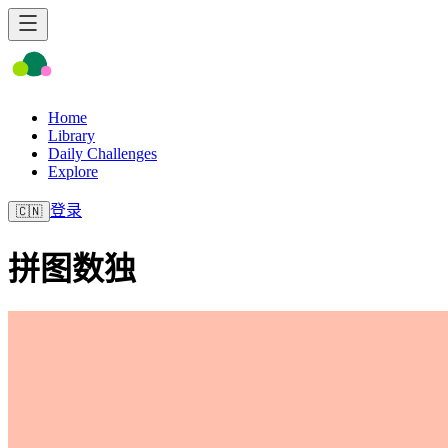
Home
Library
Daily Challenges
Explore
登录
🇨🇳
拼图数独