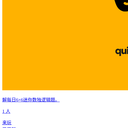
解每日6×6迷你数独逻辑题。
1 人
来玩