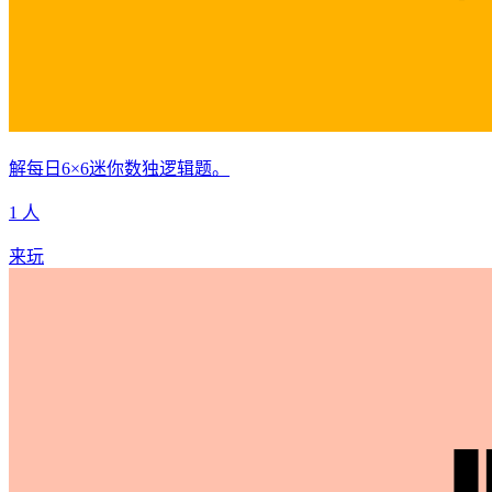
解每日6×6迷你数独逻辑题。
1 人
来玩