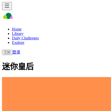
Home
Library
Daily Challenges
Explore
登录
🇨🇳
迷你皇后