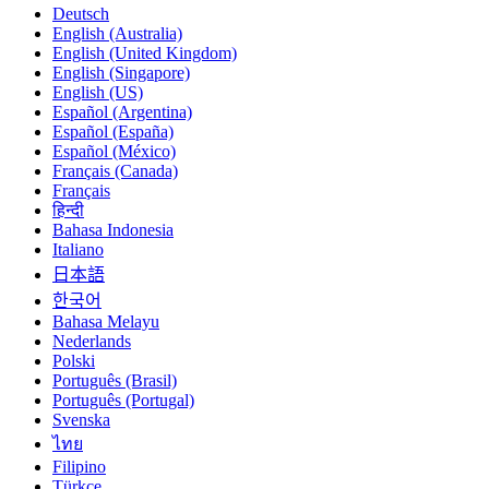
Deutsch
English (Australia)
English (United Kingdom)
English (Singapore)
English (US)
Español (Argentina)
Español (España)
Español (México)
Français (Canada)
Français
हिन्दी
Bahasa Indonesia
Italiano
日本語
한국어
Bahasa Melayu
Nederlands
Polski
Português (Brasil)
Português (Portugal)
Svenska
ไทย
Filipino
Türkçe