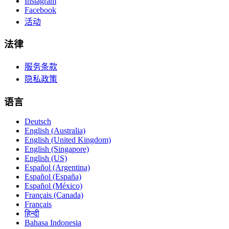
Instagram
Facebook
活动
法律
服务条款
隐私政策
语言
Deutsch
English (Australia)
English (United Kingdom)
English (Singapore)
English (US)
Español (Argentina)
Español (España)
Español (México)
Français (Canada)
Français
हिन्दी
Bahasa Indonesia