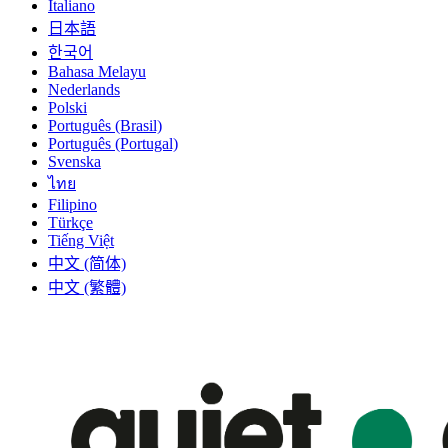
Italiano
日本語
한국어
Bahasa Melayu
Nederlands
Polski
Português (Brasil)
Português (Portugal)
Svenska
ไทย
Filipino
Türkçe
Tiếng Việt
中文 (简体)
中文 (繁體)