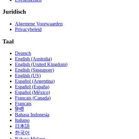
Juridisch
Algemene Voorwaarden
Privacybeleid
Taal
Deutsch
English (Australia)
English (United Kingdom)
English (Singapore)
English (US)
Español (Argentina)
Español (España)
Español (México)
Français (Canada)
Français
हिन्दी
Bahasa Indonesia
Italiano
日本語
한국어
Bahasa Melayu