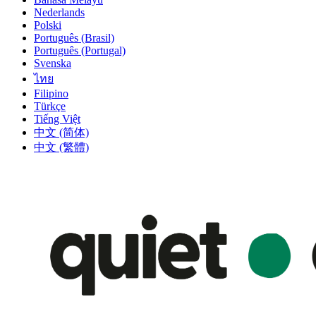
Nederlands
Polski
Português (Brasil)
Português (Portugal)
Svenska
ไทย
Filipino
Türkçe
Tiếng Việt
中文 (简体)
中文 (繁體)