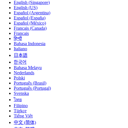
English (Singapore)
English (US)
Español (Argentina)
Español (España)
Español (México)
Français (Canada)
Français
हिन्दी
Bahasa Indonesia
Italiano
日本語
한국어
Bahasa Melayu
Nederlands
Polski
Português (Brasil)
Português (Portugal)
Svenska
ไทย
Filipino
Türkçe
Tiếng Việt
中文 (简体)