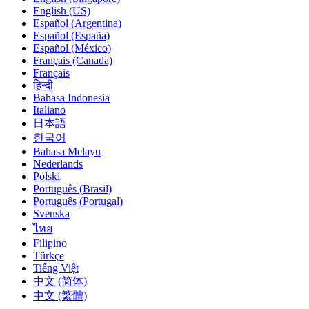
English (US)
Español (Argentina)
Español (España)
Español (México)
Français (Canada)
Français
हिन्दी
Bahasa Indonesia
Italiano
日本語
한국어
Bahasa Melayu
Nederlands
Polski
Português (Brasil)
Português (Portugal)
Svenska
ไทย
Filipino
Türkçe
Tiếng Việt
中文 (简体)
中文 (繁體)