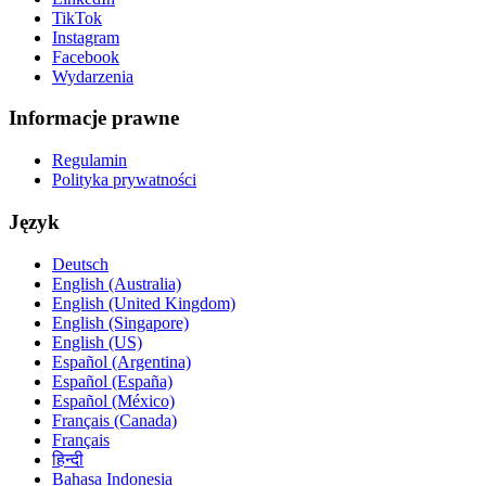
TikTok
Instagram
Facebook
Wydarzenia
Informacje prawne
Regulamin
Polityka prywatności
Język
Deutsch
English (Australia)
English (United Kingdom)
English (Singapore)
English (US)
Español (Argentina)
Español (España)
Español (México)
Français (Canada)
Français
हिन्दी
Bahasa Indonesia