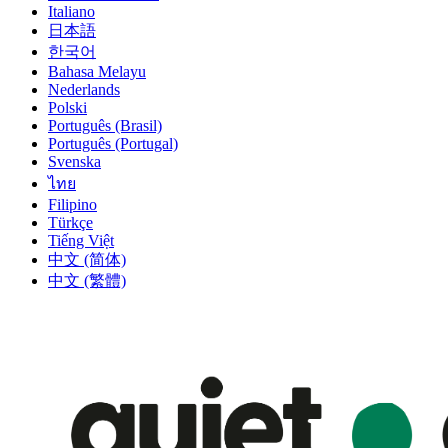
Italiano
日本語
한국어
Bahasa Melayu
Nederlands
Polski
Português (Brasil)
Português (Portugal)
Svenska
ไทย
Filipino
Türkçe
Tiếng Việt
中文 (简体)
中文 (繁體)