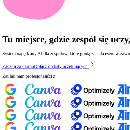
Tu miejsce, gdzie zespół się ucz
System napędzany AI dla zespołów, które gonią za sukcesem w zaw
Zacznij za darmo
Dołącz do listy oczekujących
Zaufali nam profesjonaliści z