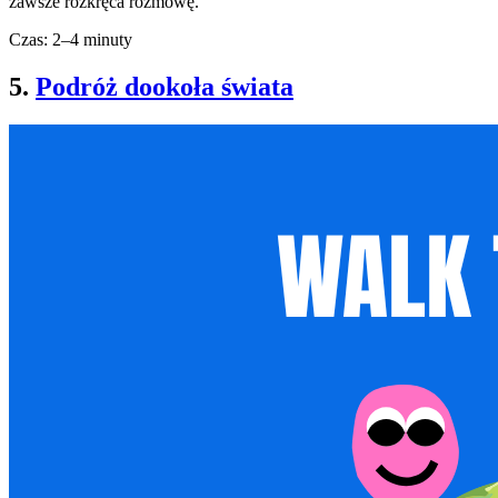
zawsze rozkręca rozmowę.
Czas: 2–4 minuty
5.
Podróż dookoła świata