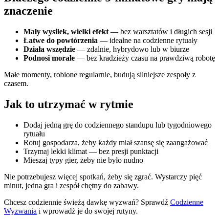
znaczenie
Mały wysiłek, wielki efekt
— bez warsztatów i długich sesji
Łatwe do powtórzenia
— idealne na codzienne rytuały
Działa wszędzie
— zdalnie, hybrydowo lub w biurze
Podnosi morale
— bez kradzieży czasu na prawdziwą robotę
Małe momenty, robione regularnie, budują silniejsze zespoły z
czasem.
Jak to utrzymać w rytmie
Dodaj jedną grę do codziennego standupu lub tygodniowego
rytuału
Rotuj gospodarza, żeby każdy miał szansę się zaangażować
Trzymaj lekki klimat — bez presji punktacji
Mieszaj typy gier, żeby nie było nudno
Nie potrzebujesz więcej spotkań, żeby się zgrać. Wystarczy pięć
minut, jedna gra i zespół chętny do zabawy.
Chcesz codziennie świeżą dawkę wyzwań? Sprawdź
Codzienne
Wyzwania
i wprowadź je do swojej rutyny.