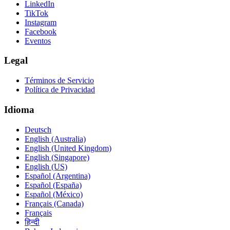
LinkedIn
TikTok
Instagram
Facebook
Eventos
Legal
Términos de Servicio
Política de Privacidad
Idioma
Deutsch
English (Australia)
English (United Kingdom)
English (Singapore)
English (US)
Español (Argentina)
Español (España)
Español (México)
Français (Canada)
Français
हिन्दी