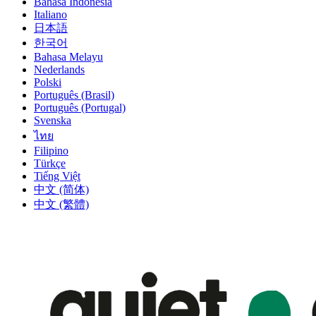
Bahasa Indonesia
Italiano
日本語
한국어
Bahasa Melayu
Nederlands
Polski
Português (Brasil)
Português (Portugal)
Svenska
ไทย
Filipino
Türkçe
Tiếng Việt
中文 (简体)
中文 (繁體)