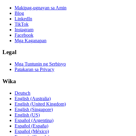
Makipag-ugnayan sa Amin
Blog
LinkedIn
TikTok
Instagram
Facebook
Mga Kaganapan
Legal
Mga Tuntunin ng Serbisyo
Patakaran sa Privacy
Wika
Deutsch
English (Australia)
English (United Kingdom)
English (Singapore)
English (US)
Español (Argentina)
Español (España)
Español (México)