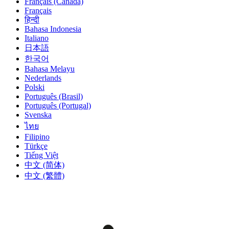
Français (Canada)
Français
हिन्दी
Bahasa Indonesia
Italiano
日本語
한국어
Bahasa Melayu
Nederlands
Polski
Português (Brasil)
Português (Portugal)
Svenska
ไทย
Filipino
Türkçe
Tiếng Việt
中文 (简体)
中文 (繁體)