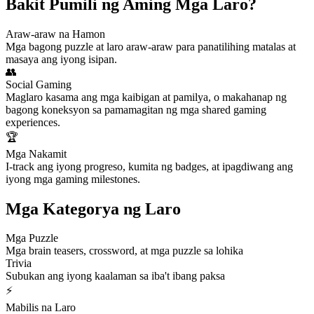
Bakit Pumili ng Aming Mga Laro?
Araw-araw na Hamon
Mga bagong puzzle at laro araw-araw para panatilihing matalas at
masaya ang iyong isipan.
👥
Social Gaming
Maglaro kasama ang mga kaibigan at pamilya, o makahanap ng
bagong koneksyon sa pamamagitan ng mga shared gaming
experiences.
🏆
Mga Nakamit
I-track ang iyong progreso, kumita ng badges, at ipagdiwang ang
iyong mga gaming milestones.
Mga Kategorya ng Laro
Mga Puzzle
Mga brain teasers, crossword, at mga puzzle sa lohika
Trivia
Subukan ang iyong kaalaman sa iba't ibang paksa
⚡
Mabilis na Laro