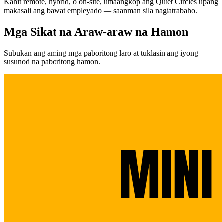
Kahit remote, hybrid, o on-site, umaangkop ang Quiet Circles upang
makasali ang bawat empleyado — saanman sila nagtatrabaho.
Mga Sikat na Araw-araw na Hamon
Subukan ang aming mga paboritong laro at tuklasin ang iyong
susunod na paboritong hamon.