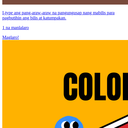
I-type ang pang-araw-araw na pangungusap nang mabilis para
pagbutihin ang bilis at katumpakan.
1 na manlalaro
Maglaro!