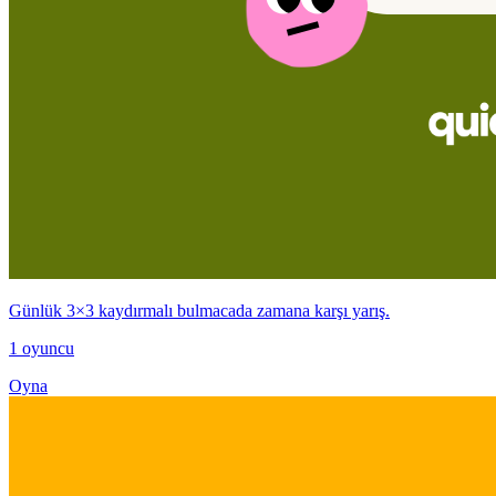
Günlük 3×3 kaydırmalı bulmacada zamana karşı yarış.
1 oyuncu
Oyna