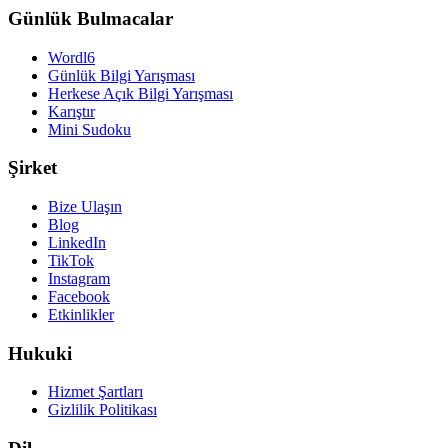
Günlük Bulmacalar
Wordl6
Günlük Bilgi Yarışması
Herkese Açık Bilgi Yarışması
Karıştır
Mini Sudoku
Şirket
Bize Ulaşın
Blog
LinkedIn
TikTok
Instagram
Facebook
Etkinlikler
Hukuki
Hizmet Şartları
Gizlilik Politikası