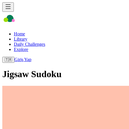
Home
Library
Daily Challenges
Explore
Giriş Yap
🇹🇷
Jigsaw Sudoku