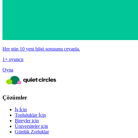
Her gün 10 yeni bilgi sorusunu cevapla.
1+ oyuncu
Oyna
Çözümler
İş İçin
Topluluklar İçin
Bireyler için
Üniversiteler için
Günlük Zorluklar