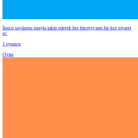
İpucu sayılarını sırayla takip ederek her hücreyi tam bir kez ziyaret
et.
1 oyuncu
Oyna