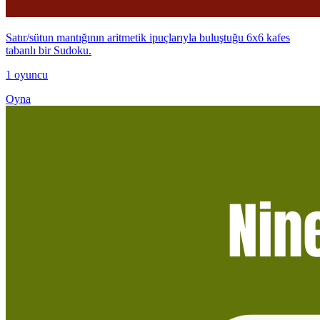
Satır/sütun mantığının aritmetik ipuçlarıyla buluştuğu 6x6 kafes
tabanlı bir Sudoku.
1 oyuncu
Oyna