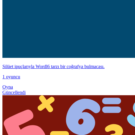
Silüet ipuçlarıyla Wordl6 tarzı bir coğrafya bulmacası.
1 oyuncu
Oyna
Güncellendi