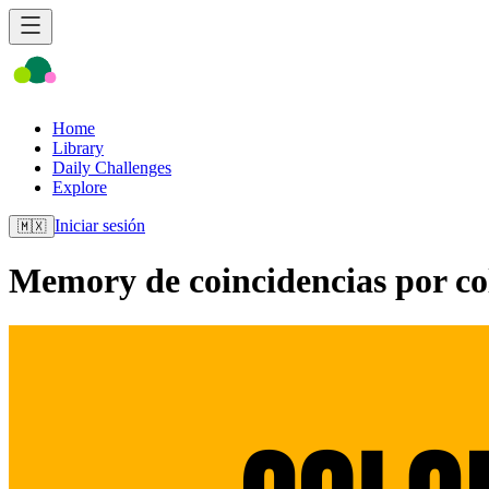
Home
Library
Daily Challenges
Explore
Iniciar sesión
🇲🇽
Memory de coincidencias por co