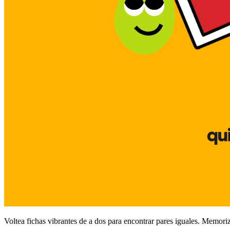
Voltea fichas vibrantes de a dos para encontrar pares iguales. Memoriz