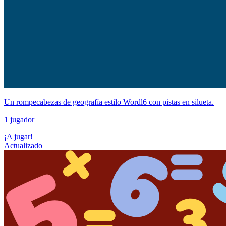
Un rompecabezas de geografía estilo Wordl6 con pistas en silueta.
1 jugador
¡A jugar!
Actualizado