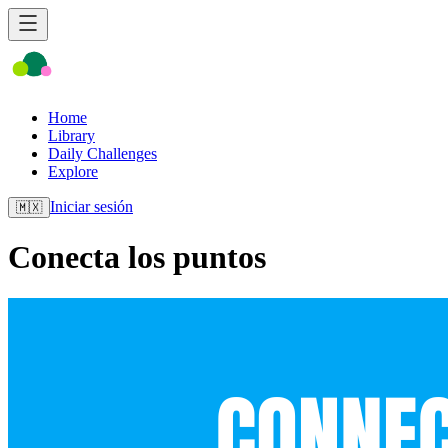
Home
Library
Daily Challenges
Explore
Iniciar sesión
🇲🇽
Conecta los puntos