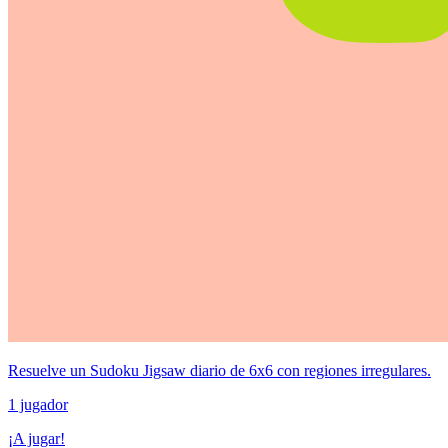
Resuelve un Sudoku Jigsaw diario de 6x6 con regiones irregulares.
1 jugador
¡A jugar!