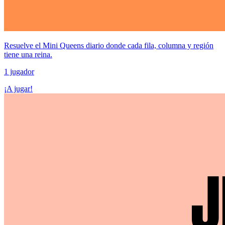
Resuelve el Mini Queens diario donde cada fila, columna y región
tiene una reina.
1 jugador
¡A jugar!