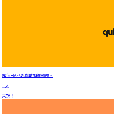
解每日6×6迷你數獨邏輯題。
1 人
來玩！