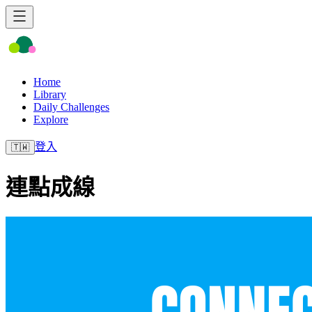
Home
Library
Daily Challenges
Explore
登入
🇹🇼
連點成線