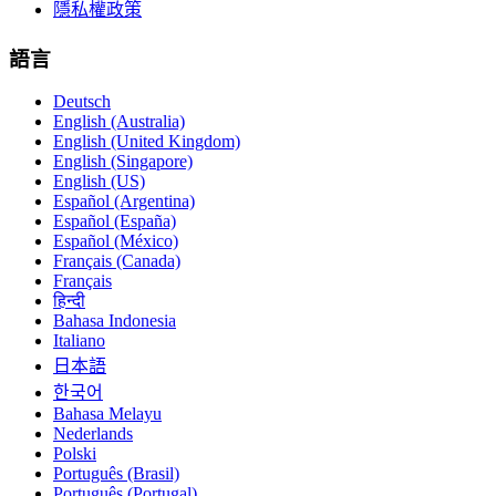
隱私權政策
語言
Deutsch
English (Australia)
English (United Kingdom)
English (Singapore)
English (US)
Español (Argentina)
Español (España)
Español (México)
Français (Canada)
Français
हिन्दी
Bahasa Indonesia
Italiano
日本語
한국어
Bahasa Melayu
Nederlands
Polski
Português (Brasil)
Português (Portugal)