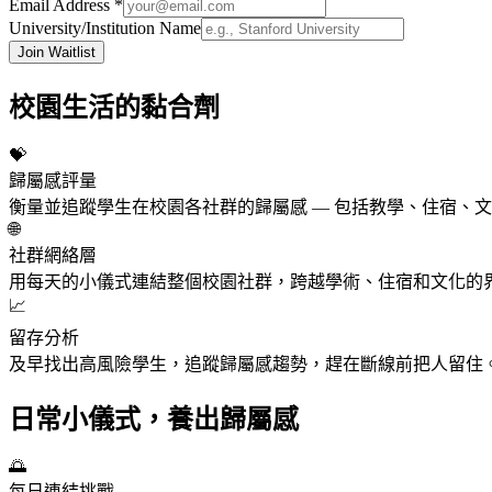
Email Address *
University/Institution Name
Join Waitlist
校園生活的黏合劑
💝
歸屬感評量
衡量並追蹤學生在校園各社群的歸屬感 — 包括教學、住宿、
🌐
社群網絡層
用每天的小儀式連結整個校園社群，跨越學術、住宿和文化的
📈
留存分析
及早找出高風險學生，追蹤歸屬感趨勢，趕在斷線前把人留住
日常小儀式，養出歸屬感
🌅
每日連結挑戰