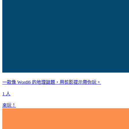
一款像 Wordl6 的地理謎題，用剪影提示帶你玩。
1 人
來玩！