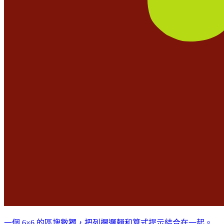
一個 6×6 的區塊數獨，把列欄邏輯和算式提示結合在一起。