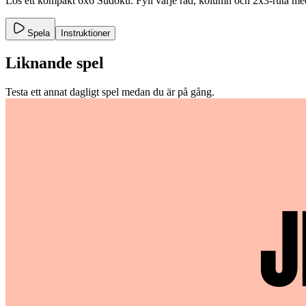
Lös ett kompakt 6x6 Sudoku. Fyll varje rad, kolumn och 2x3-ruta med
Spela
Instruktioner
Liknande spel
Testa ett annat dagligt spel medan du är på gång.