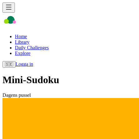
Home
Library
Daily Challenges
Explore
Logga in
🇸🇪
Mini-Sudoku
Dagens pussel