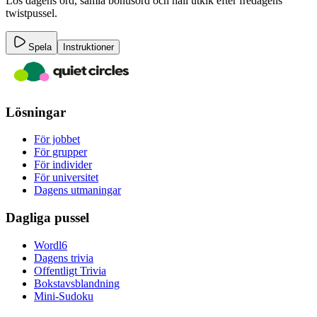
Lös dagens ord, samla bonusord och håll utkik efter fredagens
twistpussel.
Spela
Instruktioner
Lösningar
För jobbet
För grupper
För individer
För universitet
Dagens utmaningar
Dagliga pussel
Wordl6
Dagens trivia
Offentligt Trivia
Bokstavsblandning
Mini-Sudoku