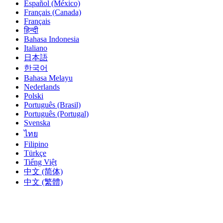
Español (México)
Français (Canada)
Français
हिन्दी
Bahasa Indonesia
Italiano
日本語
한국어
Bahasa Melayu
Nederlands
Polski
Português (Brasil)
Português (Portugal)
Svenska
ไทย
Filipino
Türkçe
Tiếng Việt
中文 (简体)
中文 (繁體)