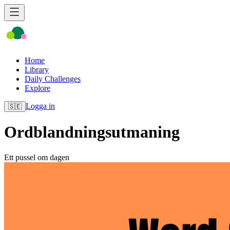
Home
Library
Daily Challenges
Explore
Logga in
🇸🇪
Ordblandningsutmaning
Ett pussel om dagen