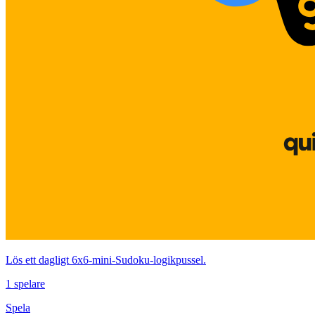
Lös ett dagligt 6x6-mini‑Sudoku‑logikpussel.
1 spelare
Spela