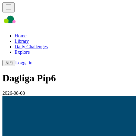
Home
Library
Daily Challenges
Explore
Logga in
🇸🇪
Dagliga Pip6
2026-08-08