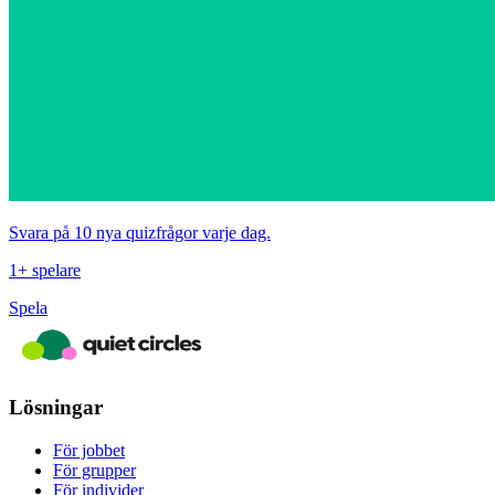
Svara på 10 nya quizfrågor varje dag.
1+ spelare
Spela
Lösningar
För jobbet
För grupper
För individer