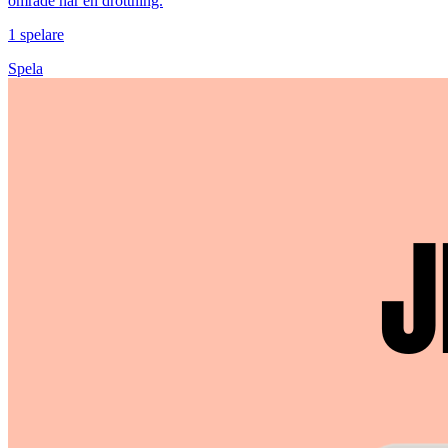
område har en drottning.
1 spelare
Spela