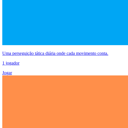
Uma perseguição tática diária onde cada movimento conta.
1 jogador
Jogar