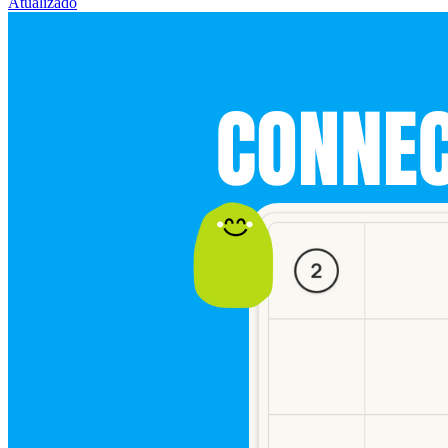
Atualizado