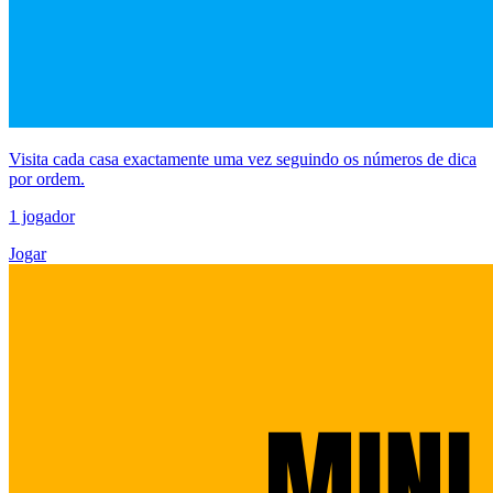
Visita cada casa exactamente uma vez seguindo os números de dica
por ordem.
1 jogador
Jogar