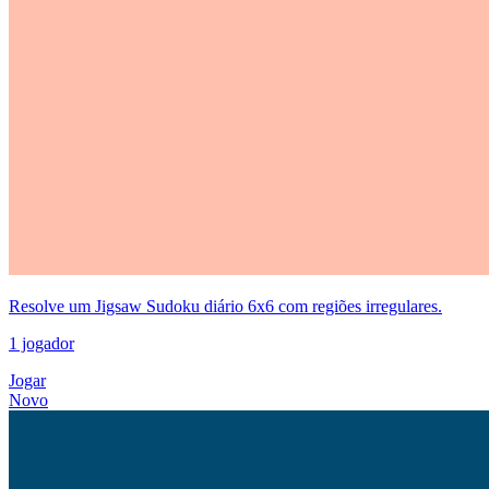
Resolve um Jigsaw Sudoku diário 6x6 com regiões irregulares.
1 jogador
Jogar
Novo