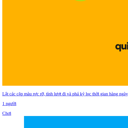
Lật các cặp màu rực rỡ, tính lượt đi và phá kỷ lục thời gian hàng ngày
1 người
Chơi