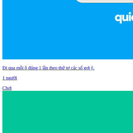
Đi qua mỗi ô đúng 1 lần theo thứ tự các số gợi ý.
1 người
Chơi