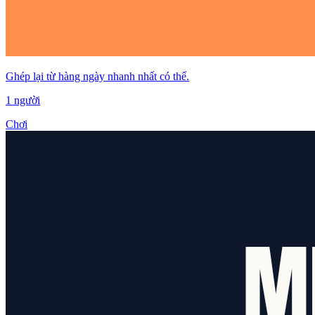
Ghép lại từ hàng ngày nhanh nhất có thể.
1 người
Chơi