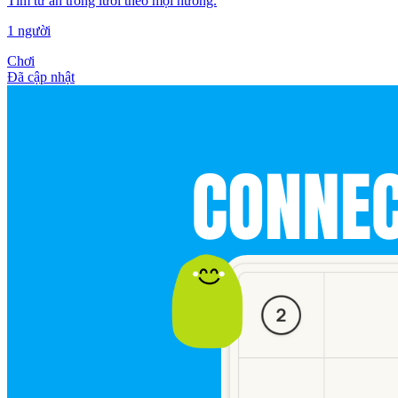
Tìm từ ẩn trong lưới theo mọi hướng.
1 người
Chơi
Đã cập nhật