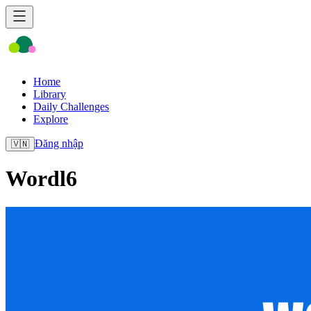
Home
Library
Daily Challenges
Explore
Đăng nhập
🇻🇳
Wordl6