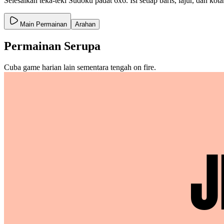
Selesaikan teka-teki Sudoku padat 6x6. Isi setiap baris, lajur, dan k
Main Permainan
Arahan
Permainan Serupa
Cuba game harian lain sementara tengah on fire.