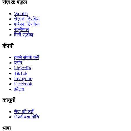
रोज़ के पज़ल
Wordl6
रोज़ाना ट्रिविया
पब्लिक ट्रिविया
स्क्रैम्बल
मिनी सुडोकू
कंपनी
हमसे संपर्क करें
ब्लॉग
LinkedIn
TikTok
Instagram
Facebook
इवेंट्स
कानूनी
सेवा की शर्तें
गोपनीयता नीति
भाषा