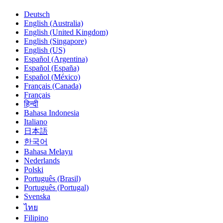
Deutsch
English (Australia)
English (United Kingdom)
English (Singapore)
English (US)
Español (Argentina)
Español (España)
Español (México)
Français (Canada)
Français
हिन्दी
Bahasa Indonesia
Italiano
日本語
한국어
Bahasa Melayu
Nederlands
Polski
Português (Brasil)
Português (Portugal)
Svenska
ไทย
Filipino