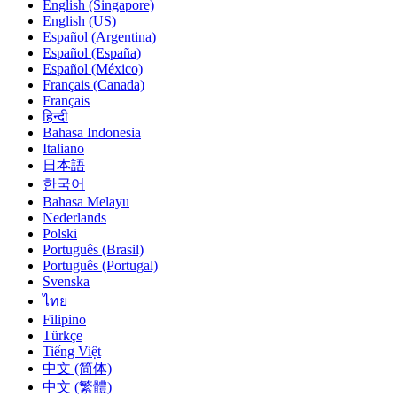
English (Singapore)
English (US)
Español (Argentina)
Español (España)
Español (México)
Français (Canada)
Français
हिन्दी
Bahasa Indonesia
Italiano
日本語
한국어
Bahasa Melayu
Nederlands
Polski
Português (Brasil)
Português (Portugal)
Svenska
ไทย
Filipino
Türkçe
Tiếng Việt
中文 (简体)
中文 (繁體)