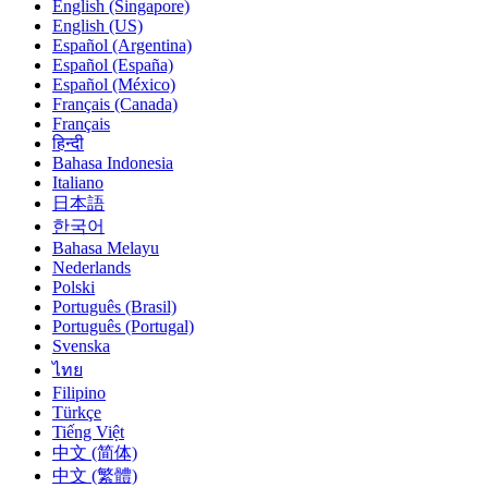
English (Singapore)
English (US)
Español (Argentina)
Español (España)
Español (México)
Français (Canada)
Français
हिन्दी
Bahasa Indonesia
Italiano
日本語
한국어
Bahasa Melayu
Nederlands
Polski
Português (Brasil)
Português (Portugal)
Svenska
ไทย
Filipino
Türkçe
Tiếng Việt
中文 (简体)
中文 (繁體)