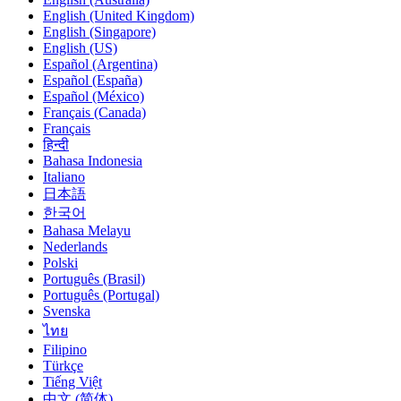
English (United Kingdom)
English (Singapore)
English (US)
Español (Argentina)
Español (España)
Español (México)
Français (Canada)
Français
हिन्दी
Bahasa Indonesia
Italiano
日本語
한국어
Bahasa Melayu
Nederlands
Polski
Português (Brasil)
Português (Portugal)
Svenska
ไทย
Filipino
Türkçe
Tiếng Việt
中文 (简体)