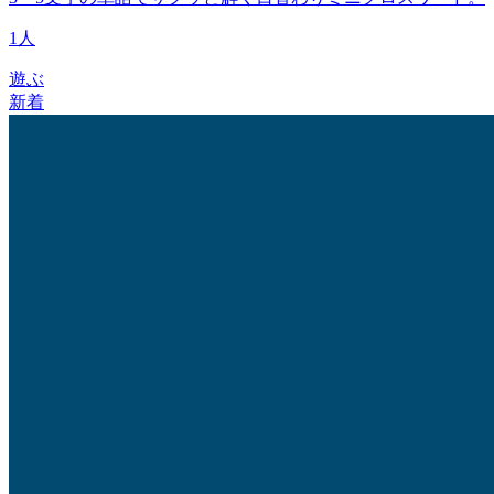
1人
遊ぶ
新着