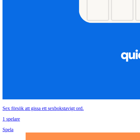
Sex försök att gissa ett sexbokstavigt ord.
1 spelare
Spela