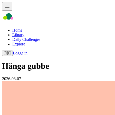
Home
Library
Daily Challenges
Explore
Logga in
🇸🇪
Hänga gubbe
2026-08-07