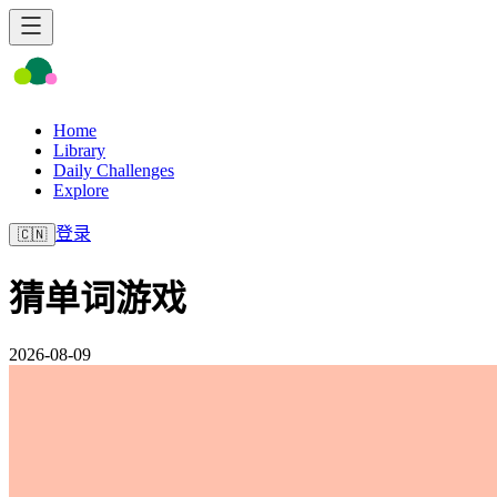
Home
Library
Daily Challenges
Explore
登录
🇨🇳
猜单词游戏
2026-08-09