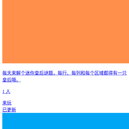
每天来解个迷你皇后谜题，每行、每列和每个区域都得有一只
皇后哦。
1 人
来玩
已更新