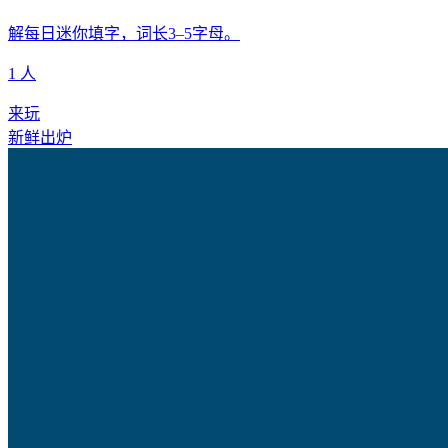
解每日迷你填字，词长3–5字母。
1 人
来玩
新鲜出炉