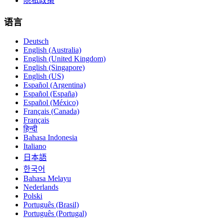
隐私政策
语言
Deutsch
English (Australia)
English (United Kingdom)
English (Singapore)
English (US)
Español (Argentina)
Español (España)
Español (México)
Français (Canada)
Français
हिन्दी
Bahasa Indonesia
Italiano
日本語
한국어
Bahasa Melayu
Nederlands
Polski
Português (Brasil)
Português (Portugal)