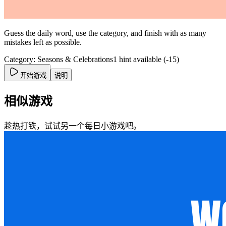
Guess the daily word, use the category, and finish with as many
mistakes left as possible.
Category: Seasons & Celebrations
1 hint available (-15)
开始游戏
说明
相似游戏
趁热打铁，试试另一个每日小游戏吧。