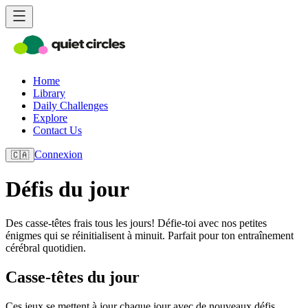
Home
Library
Daily Challenges
Explore
Contact Us
Connexion
🇨🇦
Défis du jour
Des casse-têtes frais tous les jours! Défie-toi avec nos petites
énigmes qui se réinitialisent à minuit. Parfait pour ton entraînement
cérébral quotidien.
Casse-têtes du jour
Ces jeux se mettent à jour chaque jour avec de nouveaux défis.