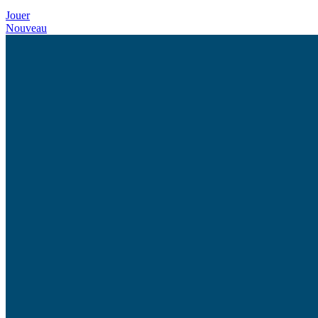
Jouer
Nouveau