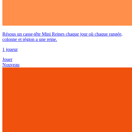
Résous un casse-tête Mini Reines chaque jour où chaque rangée,
colonne et région a une reine.
1 joueur
Jouer
Nouveau