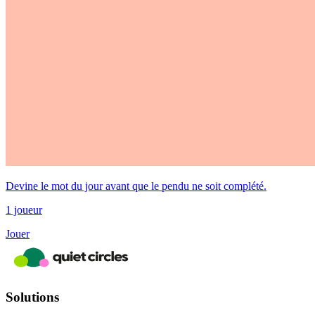
Devine le mot du jour avant que le pendu ne soit complété.
1 joueur
Jouer
Solutions