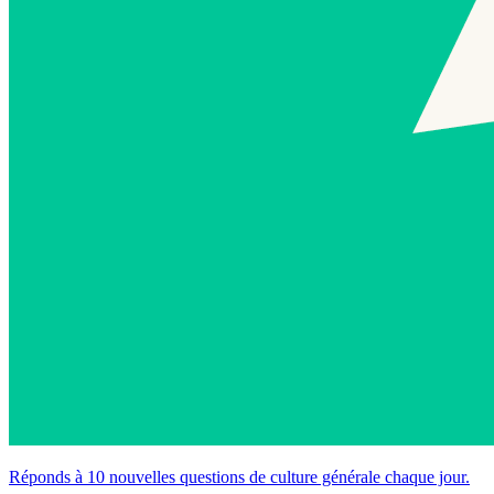
Réponds à 10 nouvelles questions de culture générale chaque jour.