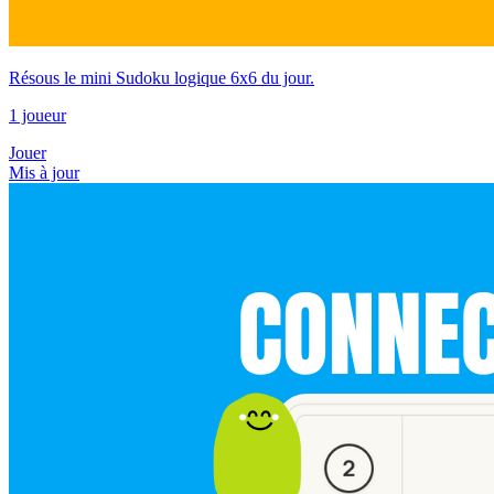
Résous le mini Sudoku logique 6x6 du jour.
1 joueur
Jouer
Mis à jour