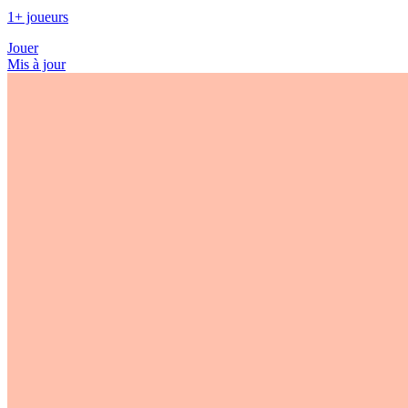
1+ joueurs
Jouer
Mis à jour