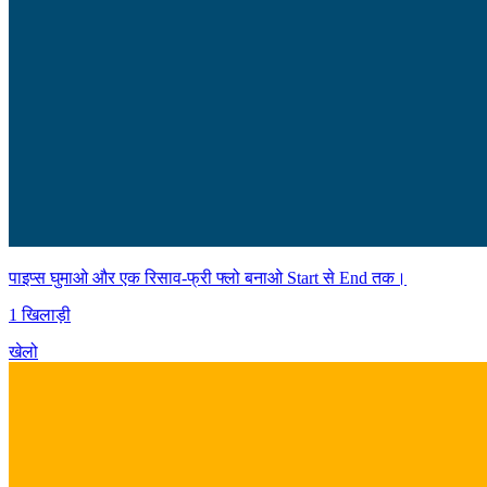
पाइप्स घुमाओ और एक रिसाव-फ्री फ्लो बनाओ Start से End तक।
1 खिलाड़ी
खेलो