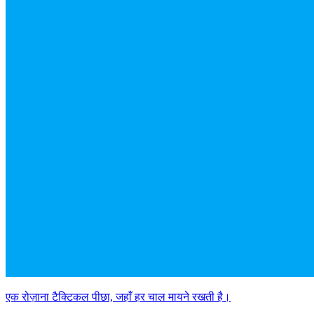
एक रोज़ाना टैक्टिकल पीछा, जहाँ हर चाल मायने रखती है।