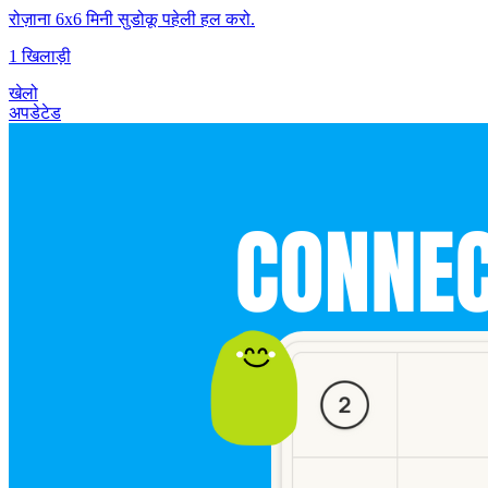
रोज़ाना 6x6 मिनी सुडोकू पहेली हल करो.
1 खिलाड़ी
खेलो
अपडेटेड