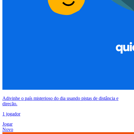
Adivinhe o país misterioso do dia usando pistas de distância e
direção.
1 jogador
Jogar
Novo