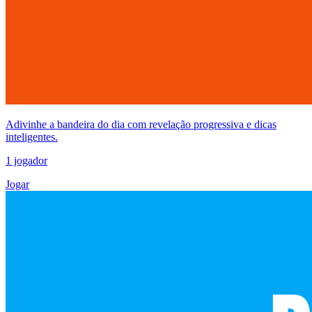
Adivinhe a bandeira do dia com revelação progressiva e dicas
inteligentes.
1 jogador
Jogar