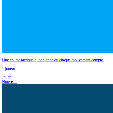
Une course tactique quotidienne où chaque mouvement compte.
1 joueur
Jouer
Nouveau