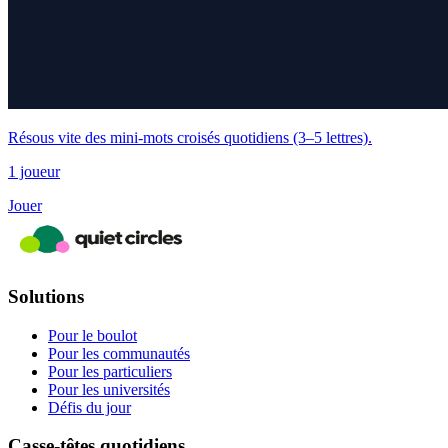
Résous vite des mini-mots croisés quotidiens (3–5 lettres).
1 joueur
Jouer
Solutions
Pour le boulot
Pour les communautés
Pour les particuliers
Pour les universités
Défis du jour
Casse-têtes quotidiens