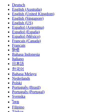
Deutsch
English (Australia)
English (United Kingdom)
English (Singapore)
English (US)
Español (Argentina)
Español (España)
Español (México)
Français (Canada)
Français
हिन्दी
Bahasa Indonesia
Italiano
日本語
한국어
Bahasa Melayu
Nederlands
Polski
Português (Brasil)
Português (Portugal)
Svenska
ไทย
Filipino
Türkçe