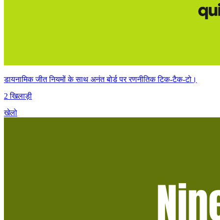
डायनामिक जीत नियमों के साथ अनंत बोर्ड पर रणनीतिक टिक-टैक-टो।
2 खिलाड़ी
खेलो