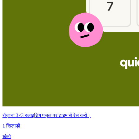
रोज़ाना 3×3 स्लाइडिंग पज़ल पर टाइम से रेस करो।
1 खिलाड़ी
खेलो