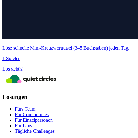
Löse schnelle Mini‑Kreuzworträtsel (3–5 Buchstaben) jeden Tag.
1 Spieler
Los geht's!
Lösungen
Fürs Team
Für Communities
Für Einzelpersonen
Für Unis
Tägliche Challenges