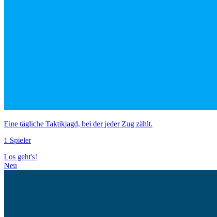
Eine tägliche Taktikjagd, bei der jeder Zug zählt.
1 Spieler
Los geht's!
Neu