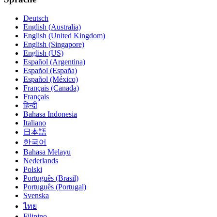
Deutsch
English (Australia)
English (United Kingdom)
English (Singapore)
English (US)
Español (Argentina)
Español (España)
Español (México)
Français (Canada)
Français
हिन्दी
Bahasa Indonesia
Italiano
日本語
한국어
Bahasa Melayu
Nederlands
Polski
Português (Brasil)
Português (Portugal)
Svenska
ไทย
Filipino