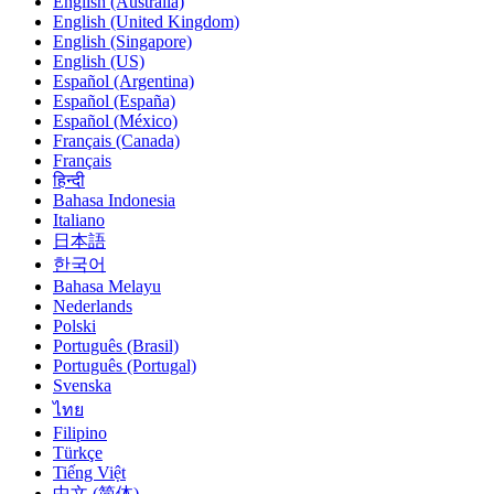
English (Australia)
English (United Kingdom)
English (Singapore)
English (US)
Español (Argentina)
Español (España)
Español (México)
Français (Canada)
Français
हिन्दी
Bahasa Indonesia
Italiano
日本語
한국어
Bahasa Melayu
Nederlands
Polski
Português (Brasil)
Português (Portugal)
Svenska
ไทย
Filipino
Türkçe
Tiếng Việt
中文 (简体)