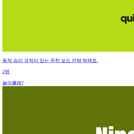
동적 승리 규칙이 있는 무한 보드 전략 틱택토.
2명
놀아볼래?