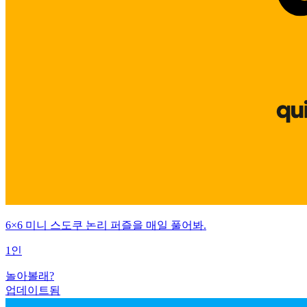
6×6 미니 스도쿠 논리 퍼즐을 매일 풀어봐.
1인
놀아볼래?
업데이트됨