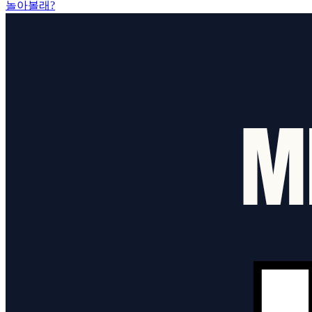
놀아볼래?