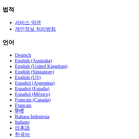
법적
서비스 약관
개인정보 처리방침
언어
Deutsch
English (Australia)
English (United Kingdom)
English (Singapore)
English (US)
Español (Argentina)
Español (España)
Español (México)
Français (Canada)
Français
हिन्दी
Bahasa Indonesia
Italiano
日本語
한국어