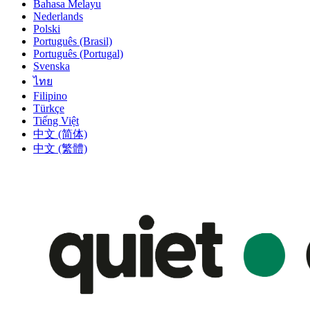
Bahasa Melayu
Nederlands
Polski
Português (Brasil)
Português (Portugal)
Svenska
ไทย
Filipino
Türkçe
Tiếng Việt
中文 (简体)
中文 (繁體)