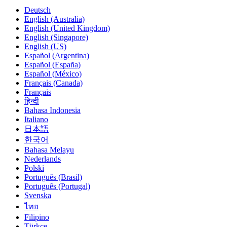
Deutsch
English (Australia)
English (United Kingdom)
English (Singapore)
English (US)
Español (Argentina)
Español (España)
Español (México)
Français (Canada)
Français
हिन्दी
Bahasa Indonesia
Italiano
日本語
한국어
Bahasa Melayu
Nederlands
Polski
Português (Brasil)
Português (Portugal)
Svenska
ไทย
Filipino
Türkçe