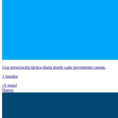
Una persecución táctica diaria donde cada movimiento cuenta.
1 jugador
¡A jugar!
Nuevo