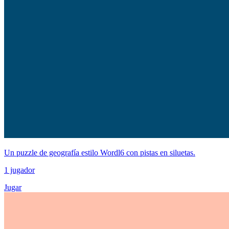
Un puzzle de geografía estilo Wordl6 con pistas en siluetas.
1 jugador
Jugar