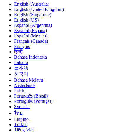
English (Australia)
English (United Kingdom)
English (Singapore)
English (US)
Español (Argentina)
Español (España)
Español (México)
Français (Canada)
Français
हिन्दी
Bahasa Indonesia
Italiano
日本語
한국어
Bahasa Melayu
Nederlands
Polski
Português (Brasil)
Português (Portugal)
Svenska
ไทย
Filipino
Türkçe
Tiếng Việt