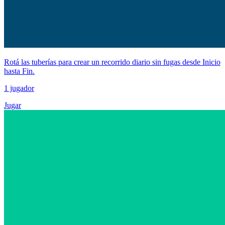
Rotá las tuberías para crear un recorrido diario sin fugas desde Inicio
hasta Fin.
1 jugador
Jugar