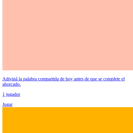
Adiviná la palabra compartida de hoy antes de que se complete el
ahorcado.
1 jugador
Jugar