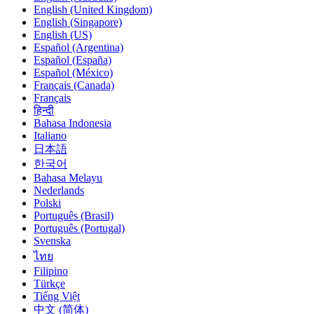
English (United Kingdom)
English (Singapore)
English (US)
Español (Argentina)
Español (España)
Español (México)
Français (Canada)
Français
हिन्दी
Bahasa Indonesia
Italiano
日本語
한국어
Bahasa Melayu
Nederlands
Polski
Português (Brasil)
Português (Portugal)
Svenska
ไทย
Filipino
Türkçe
Tiếng Việt
中文 (简体)