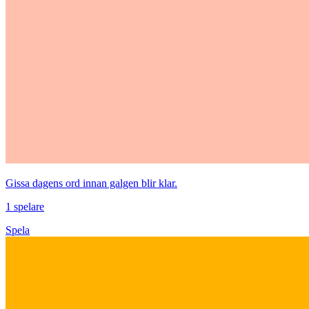
Gissa dagens ord innan galgen blir klar.
1 spelare
Spela