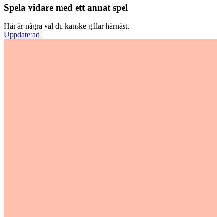
Spela vidare med ett annat spel
Här är några val du kanske gillar härnäst.
Uppdaterad