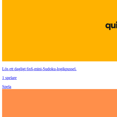
Lös ett dagligt 6x6-mini‑Sudoku‑logikpussel.
1 spelare
Spela