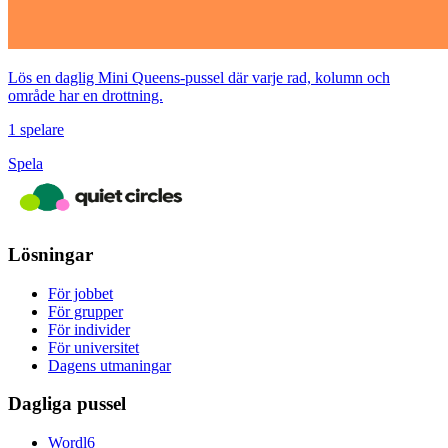
Lös en daglig Mini Queens-pussel där varje rad, kolumn och
område har en drottning.
1 spelare
Spela
Lösningar
För jobbet
För grupper
För individer
För universitet
Dagens utmaningar
Dagliga pussel
Wordl6