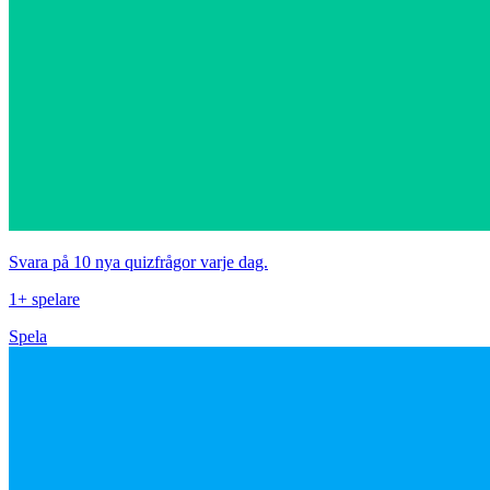
Svara på 10 nya quizfrågor varje dag.
1+ spelare
Spela