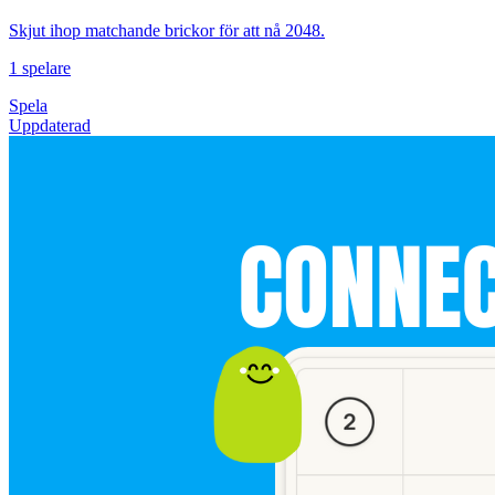
Skjut ihop matchande brickor för att nå 2048.
1 spelare
Spela
Uppdaterad