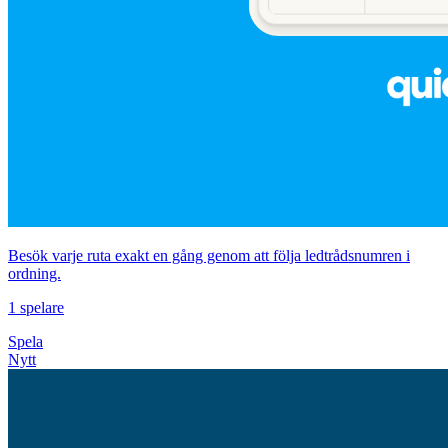
Besök varje ruta exakt en gång genom att följa ledtrådsnumren i
ordning.
1 spelare
Spela
Nytt